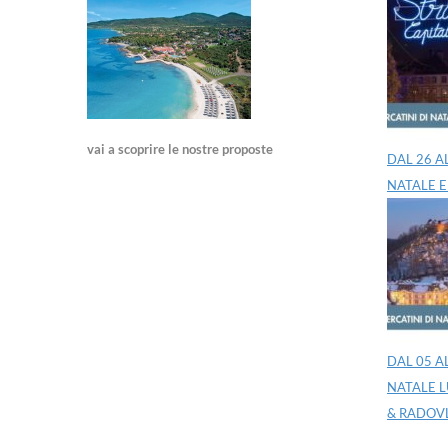
vai a scoprire le nostre proposte
DAL 26 A
NATALE E
DAL 05 A
NATALE L
& RADOV