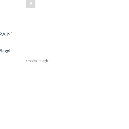
.A. N°
Viaggi
Un sito
Relogic