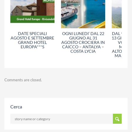
DATE SPECIALI
OGNI LUNEDI’ DAL 22
DAL 9 AL 
AGOSTO E SETTEMBRE
GIUGNO AL 31
13 GIORNI 
GRAND HOTEL
AGOSTO CROCIERA IN
VOLO 
EUROPA***S
CAICCO – ANTALYA –
MALES
COSTA LYCIA
ALTOPIANI
MARE CR
Comments are closed.
Cerca