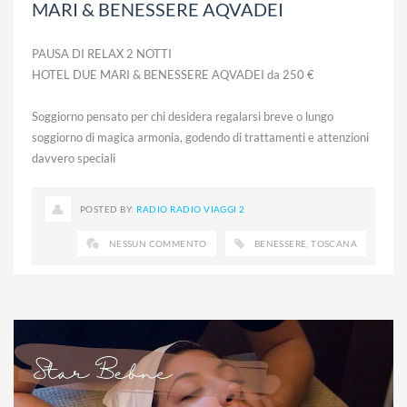
MARI & BENESSERE AQVADEI
PAUSA DI RELAX 2 NOTTI
HOTEL DUE MARI & BENESSERE AQVADEI da 250 €
Soggiorno pensato per chi desidera regalarsi breve o lungo
soggiorno di magica armonia, godendo di trattamenti e attenzioni
davvero speciali
POSTED BY:
RADIO RADIO VIAGGI 2
NESSUN COMMENTO
BENESSERE
,
TOSCANA