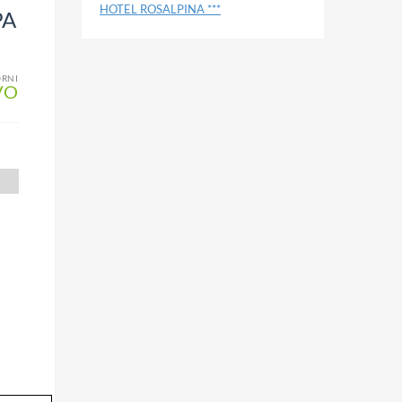
HOTEL ROSALPINA ***
PA
ORNI
VO