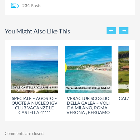
234
Posts
You Might Also Like This
SPECIALE – AGOSTO –
VERACLUB SCOGLIO
CALADUNE
QUOTE A NUCLEO IGV
DELLA GALEA – VOLI
– Piz
CLUB VACANZE LE
DA MILANO, ROMA ,
CASTELLA 4****
VERONA , BERGAMO
Comments are closed.