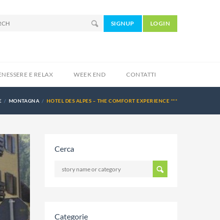
SIGNUP
LOGIN
ENESSERE E RELAX
WEEK END
CONTATTI
E
MONTAGNA
HOTEL DES ALPES – THE COMFORT EXPERIENCE ***
Cerca
Categorie