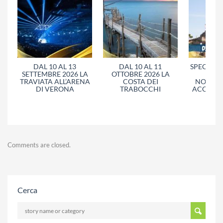
DAL 10 AL 13
DAL 10 AL 11
SPECIALE
SETTEMBRE 2026 LA
OTTOBRE 2026 LA
DAL 
TRAVIATA ALL’ARENA
COSTA DEI
NOVEMB
DI VERONA
TRABOCCHI
ACCOMP
Comments are closed.
Cerca